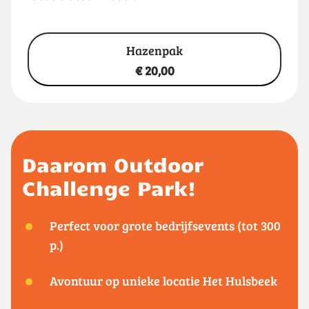
Hazenpak
€ 20,00
Daarom Outdoor
Challenge Park!
Perfect voor grote bedrijfsevents (tot 300
p.)
Avontuur op unieke locatie Het Hulsbeek