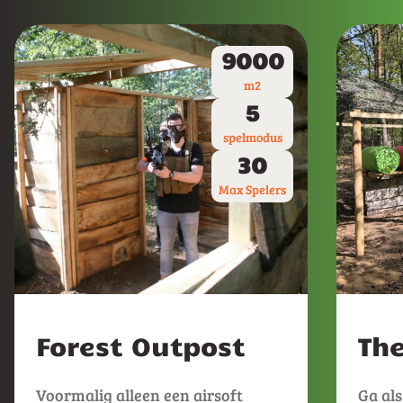
9000
m2
5
spelmodus
30
Max Spelers
Forest Outpost
Th
Voormalig alleen een airsoft
Ga als