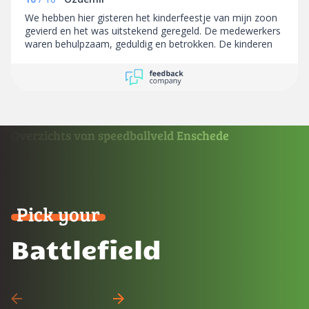
mee. Absoluut een aanrader!
We hebben hier gisteren het kinderfeestje van mijn zoon
gevierd en het was uitstekend geregeld. De medewerkers
waren behulpzaam, geduldig en betrokken. De kinderen
werden goed begeleid en we kwamen niets tekort. Zelfs
toen een kind zijn jas was vergeten, hebben ze die
persoonlijk teruggebracht. Dat zegt veel over de service
en aandacht. Complimenten aan het hele team!
Pick your
Battlefield