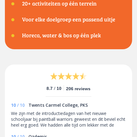
20+ activiteiten op één terrein
Voor elke doelgroep een passend uitje
Horeca, water & bos op één plek
/
8.7
10
206 reviews
10
/
10
Twents Carmel College, PKS
We zijn met de introductiedagen van het nieuwe
schooljaar bij paintball warriors geweest en dit beviel echt
heel erg goed. We hadden alle tijd om lekker met de
leerlingen te paintballen en ze waren super fanatiek. Ook
de medewerkers waren duidelijk, vriendelijk en deden leuk
10
/
10
Ozdemir