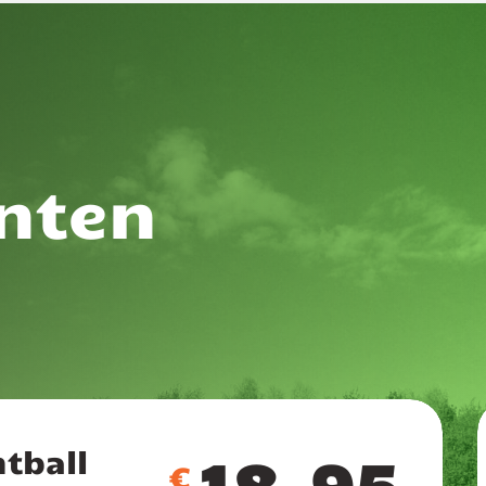
nten
tball
18.95