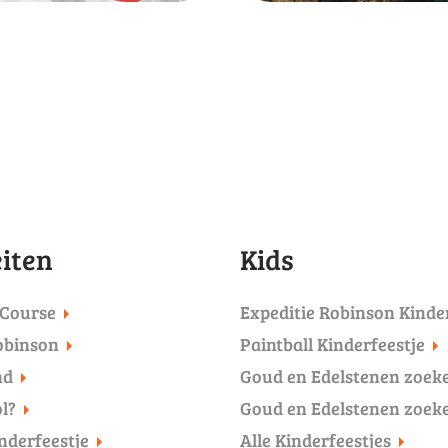
u reserveren
Bekijk activit
eiten
Kids
 Course
Expeditie Robinson Kinde
obinson
Paintball Kinderfeestje
nd
Goud en Edelstenen zoeke
l?
Goud en Edelstenen zoeke
inderfeestje
Alle Kinderfeestjes