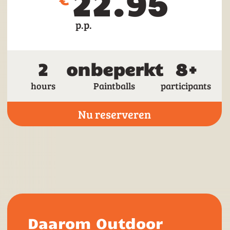
22.95
p.p.
2
onbeperkt
8+
hours
Paintballs
participants
Nu reserveren
Daarom Outdoor