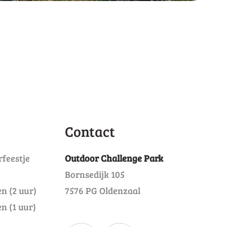
eit
Nu reserveren
Contact
rfeestje
Outdoor Challenge Park
Bornsedijk 105
n (2 uur)
7576 PG Oldenzaal
n (1 uur)