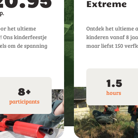
Extreme
or het ultieme
Ontdek het ultieme 
! Ons kinderfeestje
kinderen vanaf 8 jaa
ogels om de spanning
maar liefst 150 verfk
1.5
8+
hours
participants