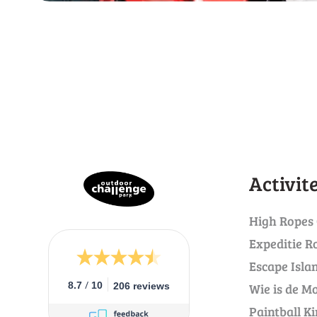
Bekijk activiteit
N
Activit
High Ropes
Expeditie R
Escape Isla
/
8.7
10
Wie is de Mo
206 reviews
Paintball K