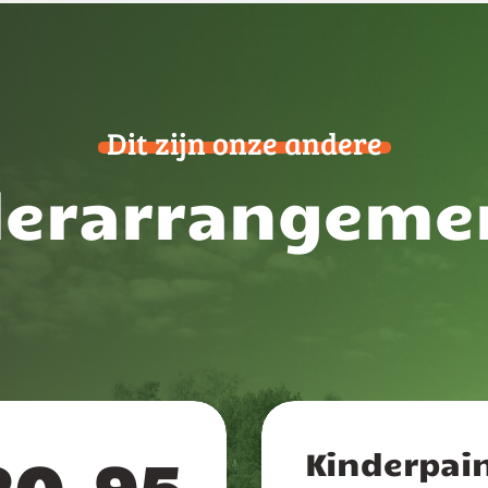
Dit zijn onze andere
derarrangeme
Kinderpain
20.95